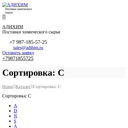
Поставки химического
сырья
АДИХИМ
Поставки химического сырья
+7 987-185-57-25
sales@adihim.ru
Оставить заявку
+79871855725
Сортировка: С
Home
Каталог
Сортировка: С
Сортировка: С
А
D
N
S
А