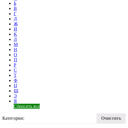
Б
В
Г
Д
Ж
И
K
Л
М
Н
О
П
Р
С
Т
Ф
Ц
Щ
Э
Я
Сбросить все
Категории:
Очистить