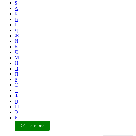
S
А
Б
В
Г
Д
Ж
И
K
Л
М
Н
О
П
Р
С
Т
Ф
Ц
Щ
Э
Я
Сбросить все