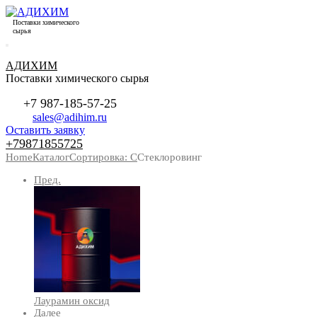
Поставки химического
сырья
АДИХИМ
Поставки химического сырья
+7 987-185-57-25
sales@adihim.ru
Оставить заявку
+79871855725
Home
Каталог
Сортировка: С
Стеклоровинг
Пред.
Лаурамин оксид
Далее