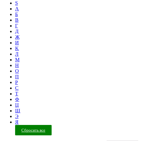
S
А
Б
В
Г
Д
Ж
И
K
Л
М
Н
О
П
Р
С
Т
Ф
Ц
Щ
Э
Я
Сбросить все