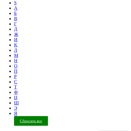
S
А
Б
В
Г
Д
Ж
И
K
Л
М
Н
О
П
Р
С
Т
Ф
Ц
Щ
Э
Я
Сбросить все