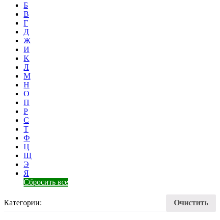
Б
В
Г
Д
Ж
И
K
Л
М
Н
О
П
Р
С
Т
Ф
Ц
Щ
Э
Я
Сбросить все
Категории:
Очистить