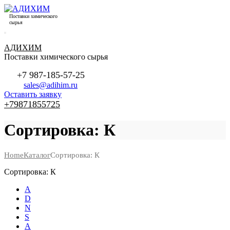
Поставки химического
сырья
АДИХИМ
Поставки химического сырья
+7 987-185-57-25
sales@adihim.ru
Оставить заявку
+79871855725
Сортировка: К
Home
Каталог
Сортировка: К
Сортировка: К
А
D
N
S
А