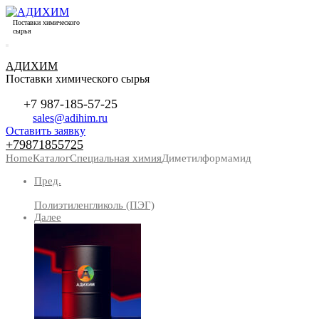
Поставки химического
сырья
АДИХИМ
Поставки химического сырья
+7 987-185-57-25
sales@adihim.ru
Оставить заявку
+79871855725
Home
Каталог
Специальная химия
Диметилформамид
Пред.
Полиэтиленгликоль (ПЭГ)
Далее