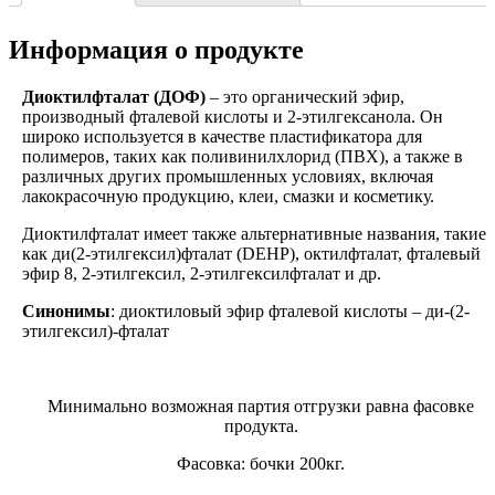
Информация о продукте
Диоктилфталат (ДОФ)
– это органический эфир,
производный фталевой кислоты и 2-этилгексанола. Он
широко используется в качестве пластификатора для
полимеров, таких как поливинилхлорид (ПВХ), а также в
различных других промышленных условиях, включая
лакокрасочную продукцию, клеи, смазки и косметику.
Диоктилфталат имеет также альтернативные названия, такие
как ди(2-этилгексил)фталат (DEHP), октилфталат, фталевый
эфир 8, 2-этилгексил, 2-этилгексилфталат и др.
Синонимы
: диоктиловый эфир фталевой кислоты – ди-(2-
этилгексил)-фталат
Минимально возможная партия отгрузки равна фасовке
продукта.
Фасовка: бочки 200кг.