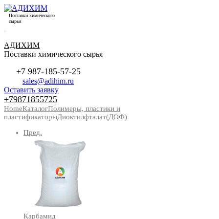
Поставки химического
сырья
АДИХИМ
Поставки химического сырья
+7 987-185-57-25
sales@adihim.ru
Оставить заявку
+79871855725
Home
Каталог
Полимеры, пластики и
пластификаторы
Диоктилфталат(ДОФ)
Пред.
Карбамид