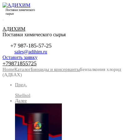
Поставки химического
сырья
АДИХИМ
Поставки химического сырья
+7 987-185-57-25
sales@adihim.ru
Оставить заявку
+79871855725
Home
Каталог
Биоциды и консерванты
Бензалкония хлорид
(АДБАХ)
Пред.
Shellsol
Далее