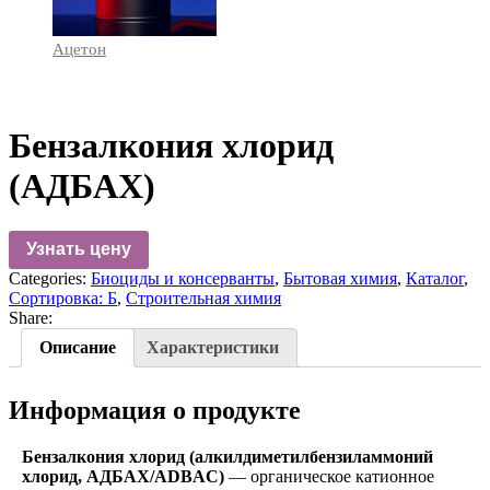
Ацетон
Бензалкония хлорид
(АДБАХ)
Узнать цену
Categories:
Биоциды и консерванты
,
Бытовая химия
,
Каталог
,
Сортировка: Б
,
Строительная химия
Share:
Описание
Характеристики
Информация о продукте
Бензалкония хлорид (алкилдиметилбензиламмоний
хлорид, АДБАХ/ADBAC)
— органическое катионное