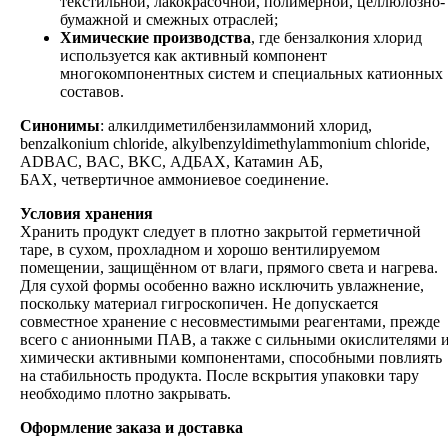
текстильной, лакокрасочной, полимерной, целлюлозно-
бумажной и смежных отраслей;
Химические производства
, где бензалкония хлорид
используется как активный компонент
многокомпонентных систем и специальных катионных
составов.
Синонимы
: алкилдиметилбензиламмоний хлорид,
benzalkonium chloride, alkylbenzyldimethylammonium chloride,
ADBAC, BAC, BKC, АДБАХ, Катамин АБ,
БАХ, четвертичное аммониевое соединение.
Условия хранения
Хранить продукт следует в плотно закрытой герметичной
таре, в сухом, прохладном и хорошо вентилируемом
помещении, защищённом от влаги, прямого света и нагрева.
Для сухой формы особенно важно исключить увлажнение,
поскольку материал гигроскопичен. Не допускается
совместное хранение с несовместимыми реагентами, прежде
всего с анионными ПАВ, а также с сильными окислителями 
химически активными компонентами, способными повлиять
на стабильность продукта. После вскрытия упаковки тару
необходимо плотно закрывать.
Оформление заказа и доставка