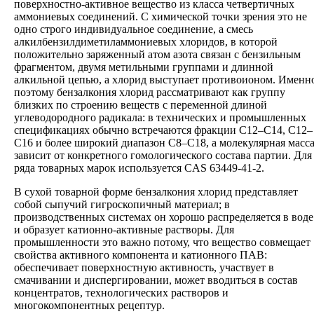
поверхностно-активное вещество из класса четвертичных
аммониевых соединений. С химической точки зрения это не
одно строго индивидуальное соединение, а смесь
алкилбензилдиметиламмониевых хлоридов, в которой
положительно заряженный атом азота связан с бензильным
фрагментом, двумя метильными группами и длинной
алкильной цепью, а хлорид выступает противоионом. Именн
поэтому бензалкония хлорид рассматривают как группу
близких по строению веществ с переменной длиной
углеводородного радикала: в технических и промышленных
спецификациях обычно встречаются фракции C12–C14, C12–
C16 и более широкий диапазон C8–C18, а молекулярная масс
зависит от конкретного гомологического состава партии. Для
ряда товарных марок используется CAS 63449-41-2.
В сухой товарной форме бензалкония хлорид представляет
собой сыпучий гигроскопичный материал; в
производственных системах он хорошо распределяется в воде
и образует катионно-активные растворы. Для
промышленности это важно потому, что вещество совмещает
свойства активного компонента и катионного ПАВ:
обеспечивает поверхностную активность, участвует в
смачивании и диспергировании, может вводиться в состав
концентратов, технологических растворов и
многокомпонентных рецептур.